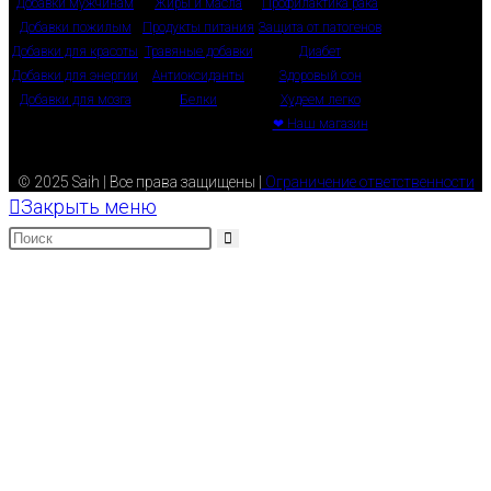
Добавки мужчинам
Жиры и масла
Профилактика рака
Добавки пожилым
Продукты питания
Защита от патогенов
Добавки для красоты
Травяные добавки
Диабет
Добавки для энергии
Антиоксиданты
Здоровый сон
Добавки для мозга
Белки
Худеем легко
❤ Наш магазин
© 2025 Saih | Все права защищены |
Ограничение ответственности
Закрыть меню