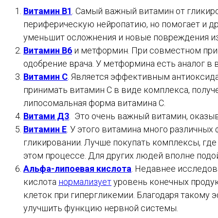
Витамин В1
. Самый важный витамин от гликиро
периферическую нейропатию, но помогает и дру
уменьшит осложнения и новые повреждения из
Витамин B6
и метформин. При совместном при
одобрение врача. У метформина есть аналог в
Витамин С
. Является эффективным антиоксидан
принимать витамин С в виде комплекса, получ
липосомальная форма витамина С.
Витами Д3
. Это очень важный витамин, оказ
Витамин Е
. У этого витамина много различны
гликировании. Лучше покупать комплексы, где 
этом процессе. Для других людей вполне подо
Альфа-липоевая кислота
. Недавнее исследов
кислота
нормализует
уровень конечных продук
клеток при гипергликемии. Благодаря такому 
улучшить функцию нервной системы.