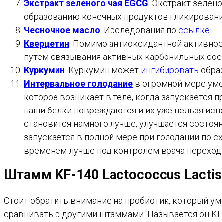
Экстракт зеленого чая
EGCG
. Экстракт зелен
образованию конечных продуктов гликировани
Чесночное масло
. Исследования по
ссылке
.
Кверцетин
. Помимо антиоксидантной активно
путем связывания активных карбонильных сое
Куркумин
. Куркумин может
ингибировать
обра
Интервальное голодание
в огромной мере умен
которое возникает в теле, когда запускается 
наши белки повреждаются и их уже нельзя исп
становится намного лучше, улучшается состоян
запускается в полной мере при голодании по с
временем лучше под контролем врача переходи
Штамм KF-140 Lactococcus Lactis
Стоит обратить внимание на пробиотик, который у
сравнивать с другими штаммами. Называется он KF-