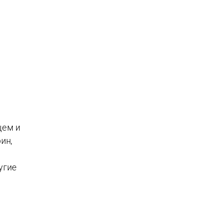
цем и
ин,
угие