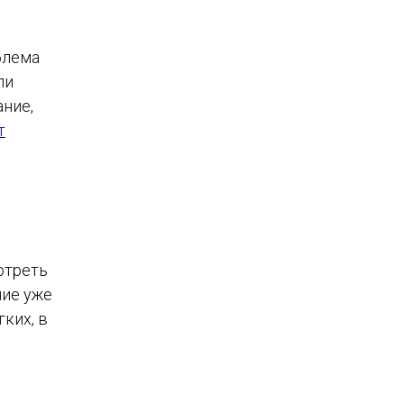
блема
ли
ание,
т
отреть
ние уже
ких, в