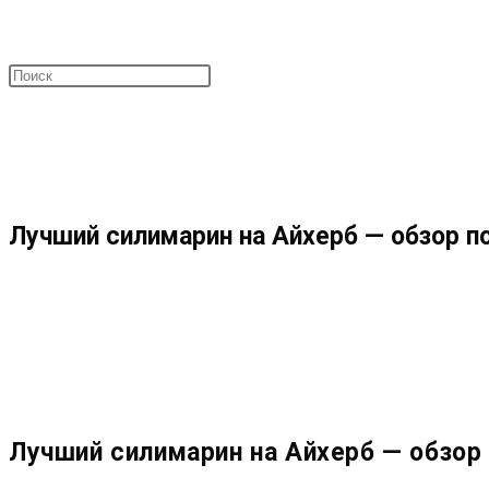
ПОИСК
МЕНЮ
ЗАКРЫТЬ
ПО
Лучший силимарин на Айхерб — обзор п
ВЕБ-
САЙТУ
Лучший силимарин на Айхерб — обзор