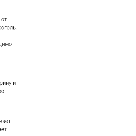
 от
коголь.
одимо
рину и
во
вает
ает