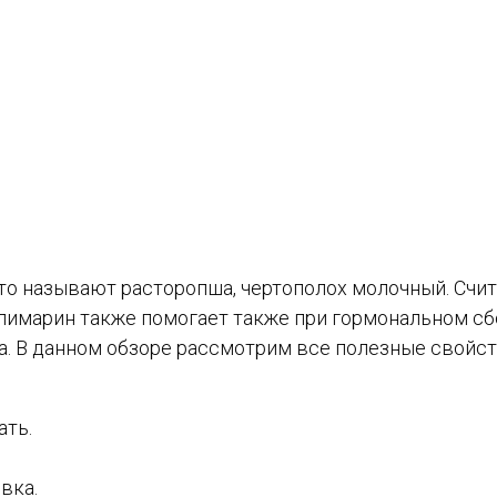
то называют расторопша, чертополох молочный. Счи
лимарин также помогает также при гормональном сб
на. В данном обзоре рассмотрим все полезные свойс
ать.
вка.