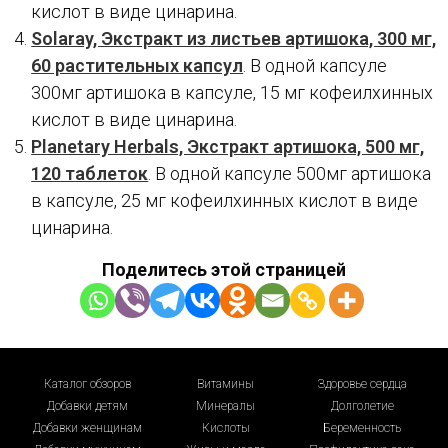
кислот в виде цинарина.
Solaray, Экстракт из листьев артишока, 300 мг,
60 растительных капсул
. В одной капсуле
300мг артишока в капсуле, 15 мг кофеилхинных
кислот в виде цинарина.
Planetary Herbals, Экстракт артишока, 500 мг,
120 таблеток
. В одной капсуле 500мг артишока
в капсуле, 25 мг кофеилхинных кислот в виде
цинарина.
Поделитесь этой страницей
Каталог обзоров
Витамины
Здоровье сердца
Добавки детям
Минералы
Долголетие
Добавки женщинам
Кислоты
Беременность