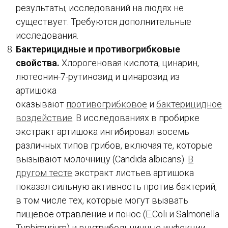
результаты, исследований на людях не
существует. Требуются дополнительные
исследования.
Бактерицидные и противогрибковые
свойства.
Хлорогеновая кислота, цинарин,
лютеонин-7-рутинозид и цинарозид из
артишока
оказывают
противогрибковое
и
бактерицидное
воздействие
. В исследованиях в пробирке
экстракт артишока ингибировал восемь
различных типов грибов, включая те, которые
вызывают молочницу (Candida albicans).
В
другом тесте
экстракт листьев артишока
показал сильную активность против бактерий,
в том числе тех, которые могут вызвать
пищевое отравление и понос (E.Coli и Salmonella
Typhimurium) и внутрибольничные инфекции