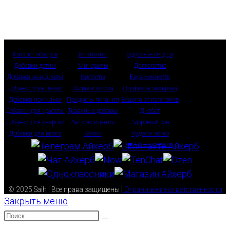
Каталог обзоров
Витамины
Здоровье сердца
Добавки детям
Минералы
Долголетие
Добавки женщинам
Кислоты
Беременность
Добавки мужчинам
Жиры и масла
Профилактика рака
Добавки пожилым
Продукты питания
Защита от патогенов
Добавки для красоты
Травяные добавки
Диабет
Добавки для энергии
Антиоксиданты
Здоровый сон
Добавки для мозга
Белки
Худеем легко
❤ Наш магазин
© 2025 Saih | Все права защищены |
Ограничение ответственности
Закрыть меню