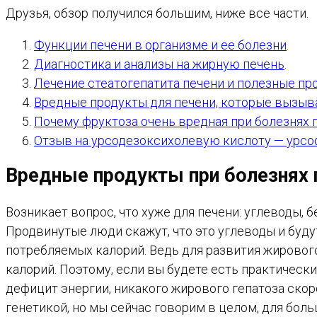
Друзья, обзор получился большим, ниже все части.
Функции печени в организме и ее болезни
.
Диагностика и анализы на жирную печень
.
Лечение стеатогепатита печени и полезные пр
Вредные продукты для печени, которые вызы
Почему фруктоза очень вредная при болезнях 
Отзыв на урсодезоксихолевую кислоту — урсо
Вредные продукты при болезнях 
Возникает вопрос, что хуже для печени: углеводы,
Продвинутые люди скажут, что это углеводы и будут
потребляемых калорий. Ведь для развития жирового
калорий. Поэтому, если вы будете есть практически
дефицит энергии, никакого жирового гепатоза скор
генетикой, но мы сейчас говорим в целом, для боль