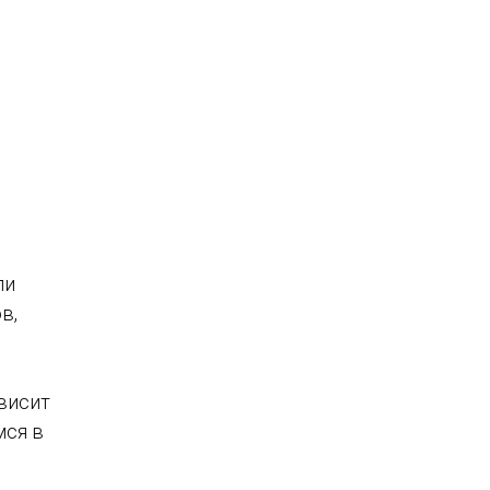
ли
в,
ависит
мся в