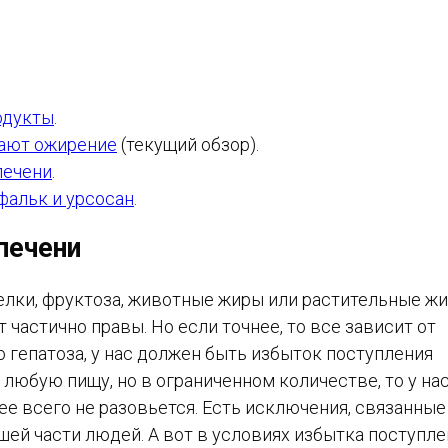
одукты
.
вают ожирение
(текущий обзор).
печени
.
фальк и урсосан
.
печени
 белки, фруктоза, животные жиры или растительные ж
 частично правы. Но если точнее, то все зависит от
 гепатоза, у нас должен быть избыток поступления
 любую пищу, но в ограниченном количестве, то у на
ее всего не разовьется. Есть исключения, связанные
шей части людей. А вот в условиях избытка поступл