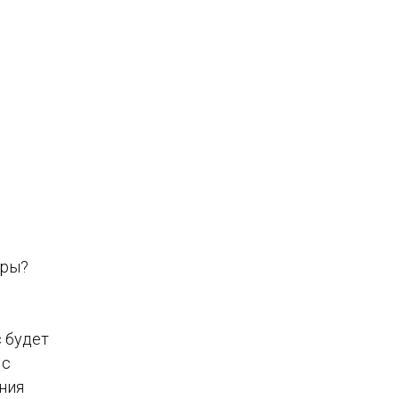
иры?
с будет
 с
ения